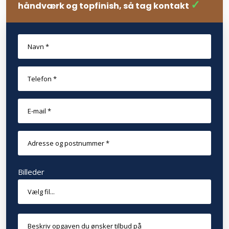
✓​
håndværk og topfinish, så tag kontakt
Billeder