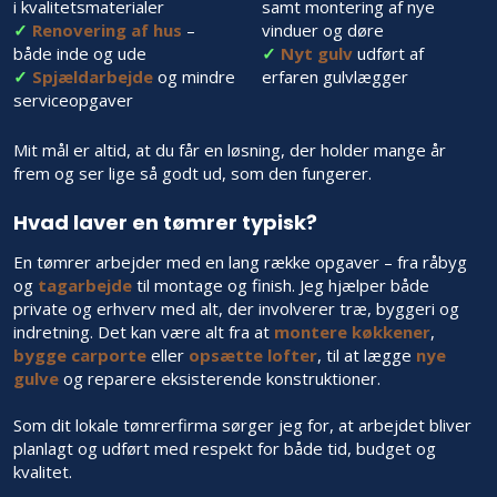
i kvalitetsmaterialer​
samt montering af nye
✓
Renovering af hus
–
vinduer og døre
både inde og ude
✓
​
Nyt gulv
udført af
✓
Spjældarbejde
og mindre
erfaren gulvlægger
serviceopgaver
Mit mål er altid, at du får en løsning, der holder mange år
frem og ser lige så godt ud, som den fungerer.
Hvad laver en tømrer typisk?
En tømrer arbejder med en lang række opgaver – fra råbyg
og
tagarbejde
til montage og finish. Jeg hjælper både
private og erhverv med alt, der involverer træ, byggeri og
indretning. Det kan være alt fra at
montere køkkener
,
bygge carporte
eller
opsætte lofter
, til at lægge
nye
gulve
og reparere eksisterende konstruktioner.
Som dit lokale tømrerfirma sørger jeg for, at arbejdet bliver
planlagt og udført med respekt for både tid, budget og
kvalitet.