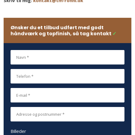
Skriv til mig:
kontakt@tm-ronni.dk
Ønsker du et tilbud udført med godt
håndværk og topfinish, så tag kontakt
✓
Billeder