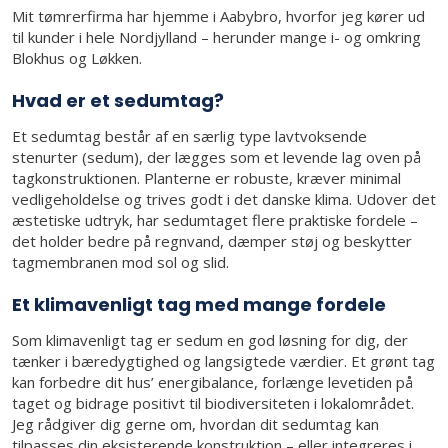
Mit tømrerfirma har hjemme i Aabybro, hvorfor jeg kører ud
til kunder i hele Nordjylland – herunder mange i- og omkring
Blokhus og Løkken.
Hvad er et sedumtag?
Et sedumtag består af en særlig type lavtvoksende
stenurter (sedum), der lægges som et levende lag oven på
tagkonstruktionen. Planterne er robuste, kræver minimal
vedligeholdelse og trives godt i det danske klima. Udover det
æstetiske udtryk, har sedumtaget flere praktiske fordele –
det holder bedre på regnvand, dæmper støj og beskytter
tagmembranen mod sol og slid.
Et klimavenligt tag med mange fordele
Som klimavenligt tag er sedum en god løsning for dig, der
tænker i bæredygtighed og langsigtede værdier. Et grønt tag
kan forbedre dit hus’ energibalance, forlænge levetiden på
taget og bidrage positivt til biodiversiteten i lokalområdet.
Jeg rådgiver dig gerne om, hvordan dit sedumtag kan
tilpasses din eksisterende konstruktion – eller integreres i