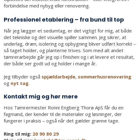
forbindelse med nybyg eller renovering.
Professionel etablering – fra bund til top
Når jeg lægger et sedumtag, er det vigtigt for mig, at både
det tekniske og det visuelle spiller sammen. Jeg sikrer, at
underlag, dræn, isolering og opbygning bliver udført korrekt –
så taget holder, og planterne trives. Som med alt andet
tømrerarbejde går jeg op i finishen og i at levere et resultat,
der både ser godt ud og holder i mange år.
Jeg tilbyder også
spjældarbejde
,
sommerhusrenovering
og
nyt tag
.
Kontakt mig og hør mere
Hos Tømrermester Ronni Engberg Thorø ApS får du en
fagmand, der kender til de materialer og løsninger, der
fungerer i praksis – også når det gælder grønne tage.
Ring til mig:
​
20 90 80 29